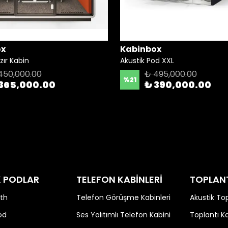
ox
Kabinbox
zır Kabin
Akustik Pod XXL
450,000.00
₺ 495,000.00
%
21
365,000.00
₺ 390,000.00
K PODLAR
TELEFON KABİNLERİ
TOPLANT
th
Telefon Görüşme Kabinleri
Akustik Top
od
Ses Yalıtımlı Telefon Kabini
Toplantı K