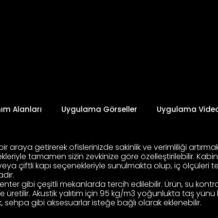
nım Alanları
Uygulama Görseller
Uygulama Video
i bir araya getirerek ofislerinizde sakinlik ve verimliliği artırm
leriyle tamamen sizin zevkinize göre özelleştirilebilir. Kabi
 veya çiftli kapı seçenekleriyle sunulmakta olup, iç ölçüleri
dır.
ll center gibi çeşitli mekanlarda tercih edilebilir. Ürün, su k
rle üretilir. Akustik yalıtım için 95 kg/m3 yoğunlukta taş y
k, sehpa gibi aksesuarlar isteğe bağlı olarak eklenebilir.