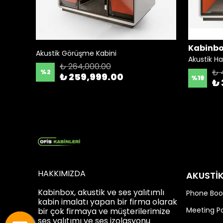
Kabinb
Akustik Görüşme Kabini
Akustik Ha
₺ 264,000.00
₺ 
%
2
₺ 259,999.00
%
19
₺ 
HAKKIMIZDA
AKUSTİ
Kabinbox, akustik ve ses yalıtımlı
Phone Boo
kabin imalatı yapan bir firma olarak
Meeting P
bir çok firmaya ve müşterilerimize
ses yalıtımı ve ses izolasyonu