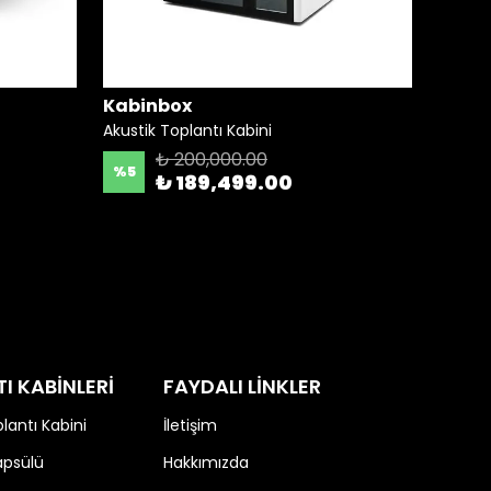
Kabinbox
Kabi
Akustik Toplantı Kabini
Çalışm
₺ 200,000.00
%
5
%
1
₺ 189,499.00
I KABİNLERİ
FAYDALI LİNKLER
lantı Kabini
İletişim
apsülü
Hakkımızda