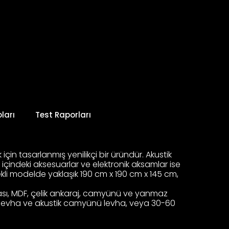
ları
Test Raporları
ak için tasarlanmış yenilikçi bir üründür. Akustik
n içindeki aksesuarlar ve elektronik aksamlar ise
 tekli modelde yaklaşık 190 cm x 190 cm x 145 cm,
ontrası, MDF, çelik ankaraj, camyünü ve yanmaz
ünü levha ve akustik camyünü levha, veya 30-60