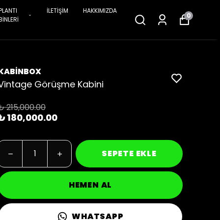
PLANTI
İLETİŞİM
HAKKIMIZDA
0
BİNLERİ
KABİNBOX
Vintage Görüşme Kabini
₺ 215,000.00
₺ 180,000.00
SEPETE EKLE
HEMEN AL
WHATSAPP