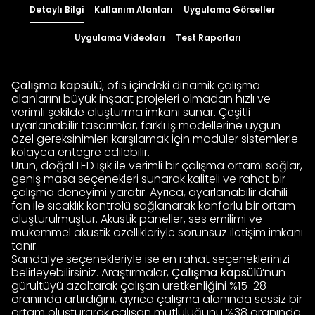
Detaylı Bilgi
Kullanım Alanları
Uygulama Görseller
Uygulama Videoları
Test Raporları
Çalışma kapsülü
, ofis içindeki dinamik çalışma
alanlarını büyük inşaat projeleri olmadan hızlı ve
verimli şekilde oluşturma imkanı sunar. Çeşitli
uyarlanabilir tasarımlar, farklı iş modellerine uygun
özel gereksinimleri karşılamak için modüler sistemlerle
kolayca entegre edilebilir.
Ürün, doğal LED ışık ile verimli bir çalışma ortamı sağlar,
geniş masa seçenekleri sunarak kaliteli ve rahat bir
çalışma deneyimi yaratır. Ayrıca, ayarlanabilir dahili
fan ile sıcaklık kontrolü sağlanarak konforlu bir ortam
oluşturulmuştur. Akustik paneller, ses emilimi ve
mükemmel akustik özellikleriyle sorunsuz iletişim imkanı
tanır.
Sandalye seçenekleriyle ise en rahat seçeneklerinizi
belirleyebilirsiniz. Araştırmalar,
Çalışma kapsülü
‘nün
gürültüyü azaltarak çalışan üretkenliğini %15-28
oranında artırdığını, ayrıca çalışma alanında sessiz bir
ortam oluşturarak çalışan mutluluğunu %38 oranında