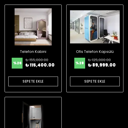
Telefon Kabini
Ofis Telefon Kapsülü
₺ 155,000.00
₺ 125,000.00
%
26
%
28
₺ 115,400.00
₺ 89,999.00
SEPETE EKLE
SEPETE EKLE