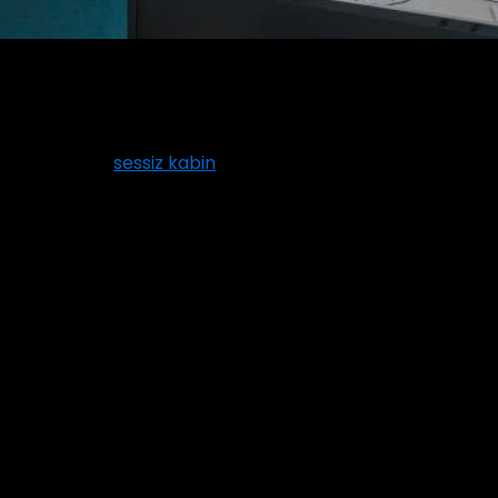
le hem iş dünyasında hem sosyal
 etkili çözüm:
sessiz kabin
.
 yaratır. Bu yüzden şirketler artık
.