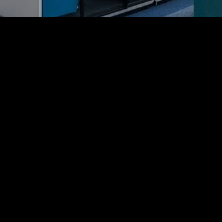
 Kabine İhtiyaç Duyulur?
ti dağıtır ve uzun vadede sağlığı olumsuz etkiler. Bu neden
ihtiyaç giderek artmaktadır. İşte bu ihtiyacı karşılayan en
ir.
r.
için ideal ortam sunar.
a Kullanım
ümü
da iletişimi kolaylaştırsa da gürültü seviyesi ciddi bir sorun
i ve mini toplantılar için akustik ofis kabinlerine yöneliyor