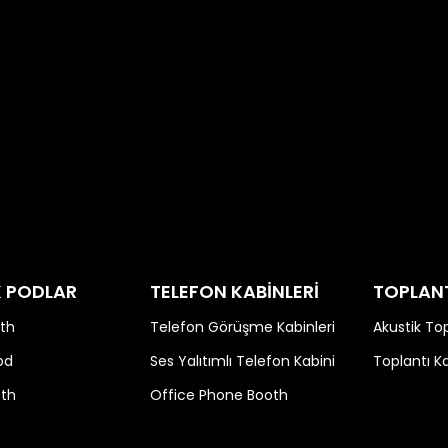
s hassasiyeti gerektiren testler mutlaka yalıtımlı bir ort
nlarında da akustik yalıtım, gizliliği ve konforu destekler.
lan küçük bir odyometri kabini
essizliğe Yer Var
zla büyüyen sessizlik ihtiyacına pratik, estetik ve fonksiyo
adar her ortamda gürültüsüz ve verimli bir alan yaratma
K PODLAR
TELEFON KABİNLERİ
TOPLANT
th
Telefon Görüşme Kabinleri
Akustik Top
od
Ses Yalıtımlı Telefon Kabini
Toplantı K
oth
Office Phone Booth