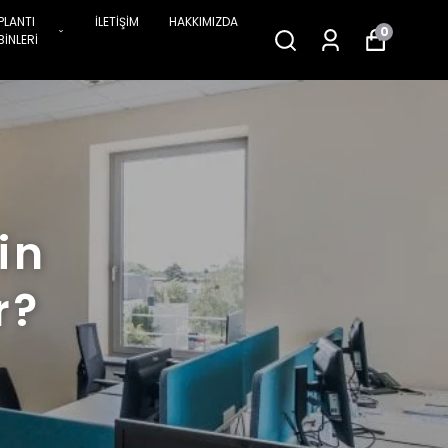
PLANTI
İLETİŞİM
HAKKIMIZDA
0
BİNLERİ
in
r?