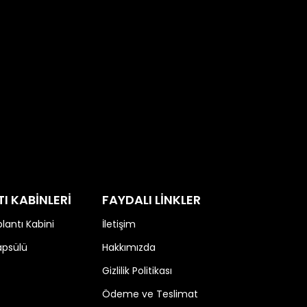
amda yapılmalıdır. Aynı zamanda
nel çözümler sunar. Ofisten
k mümkündür.
I KABİNLERİ
FAYDALI LİNKLER
lantı Kabini
İletişim
apsülü
Hakkımızda
Gizlilik Politikası
Ödeme ve Teslimat