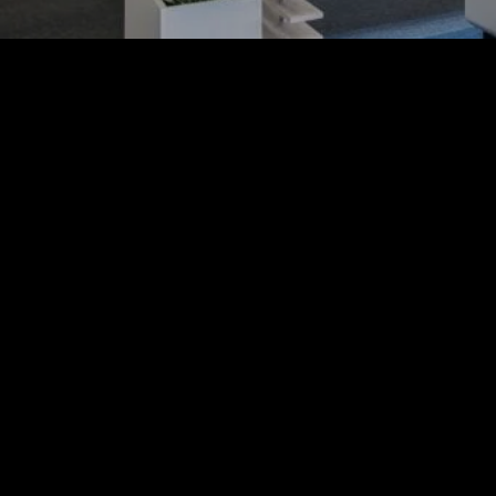
🎯 Neden Ses Yalıtımlı
Gürültü; verimliliği düşürür, dikka
yaşamda sessiz, izole alanlara olan 
📌 Ana faydaları:
Dış sesleri minimuma indir
Mahremiyeti artırır.
Odaklanmayı kolaylaştırı
Profesyonel ses kayıtları 
🏢 1. Ofis Ortamlarınd
Modern ofislerin vazgeçilmez çöz
Açık ofis düzenleri çalışanlar arasın
bireysel çalışma, telefon görüşmeler