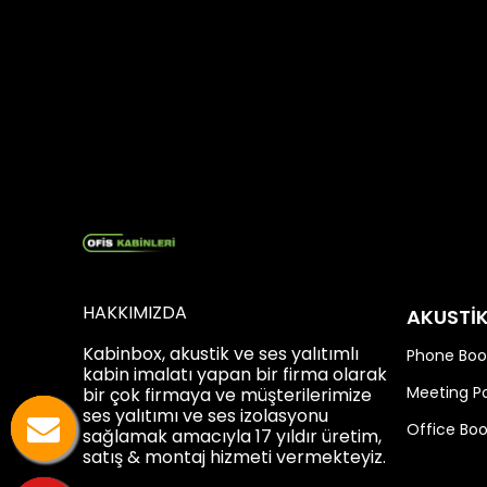
İşitme testleri (odyometri) gibi se
terapi odaları veya özel görüşme ala
📷 Görsel Önerisi: İçinde kulaklık o
🔚 Sonuç: Her Alanda S
Ses yalıtımlı kabinler, çağımızın hı
fabrikaya, stüdyodan hastaneye k
HAKKIMIZDA
AKUSTİ
Kabinbox, akustik ve ses yalıtımlı
Phone Boo
kabin imalatı yapan bir firma olarak
Meeting P
bir çok firmaya ve müşterilerimize
ses yalıtımı ve ses izolasyonu
Office Bo
sağlamak amacıyla 17 yıldır üretim,
satış & montaj hizmeti vermekteyiz.