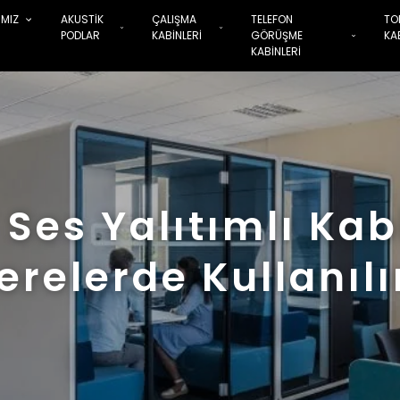
IMIZ
AKUSTİK
ÇALIŞMA
TELEFON
TO
PODLAR
KABİNLERİ
GÖRÜŞME
KA
KABİNLERİ
 Ses Yalıtımlı Kab
erelerde Kullanılı